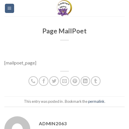
Skip
to
content
Page MailPoet
[mailpoet_page]
This entry was posted in . Bookmark the
permalink
.
ADMIN2063