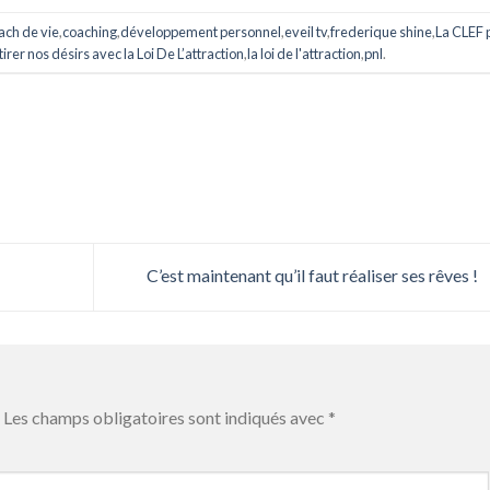
ach de vie
,
coaching
,
développement personnel
,
eveil tv
,
frederique shine
,
La CLEF 
irer nos désirs avec la Loi De L’attraction
,
la loi de l'attraction
,
pnl
.
C’est maintenant qu’il faut réaliser ses rêves !
Les champs obligatoires sont indiqués avec
*