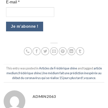
E-mail
*
This entry was posted in
Articles de Frédérique shine
and tagged
article
medium
,
frédérique shine
,
Une médium fait une prédiction inespérée au
début du coronavirus qui se réalise 15 jours plus tard!
,
voyance
.
ADMIN2063