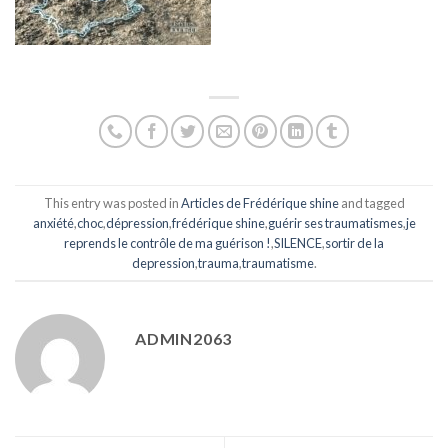
This entry was posted in
Articles de Frédérique shine
and tagged
anxiété
,
choc
,
dépression
,
frédérique shine
,
guérir ses traumatismes
,
je
reprends le contrôle de ma guérison !
,
SILENCE
,
sortir de la
depression
,
trauma
,
traumatisme
.
ADMIN2063