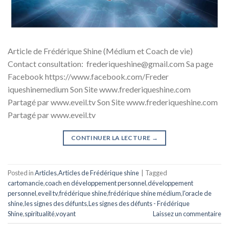
Article de Frédérique Shine (Médium et Coach de vie)
Contact consultation: frederiqueshine@gmail.com Sa page
Facebook https://www.facebook.com/Freder
iqueshinemedium Son Site www.frederiqueshine.com
Partagé par www.eveil.tv Son Site www.frederiqueshine.com
Partagé par www.eveil.tv
CONTINUER LA LECTURE
→
Posted in
Articles
,
Articles de Frédérique shine
|
Tagged
cartomancie
,
coach en développement personnel
,
développement
personnel
,
eveil tv
,
frédérique shine
,
frédérique shine médium
,
l'oracle de
shine
,
les signes des défunts
,
Les signes des défunts - Frédérique
Shine
,
spiritualité
,
voyant
Laissez un commentaire