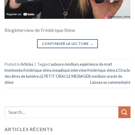
Bloginterview de Frédérique Shine
CONTINUER LA LECTURE
→
Posted in
Articles
|
Tagged
auteure médium
,
expérience de mort
imminente
,
frédérique shine
,
inexpliqué
,
interview frédérique shine
,
L'Oracle
des êtres de lumière
,
LE PETIT ORACLE MESSAGER
,
médium
,
oracle de
shine
Laissez un commentaire
ARTICLES RÉCENTS