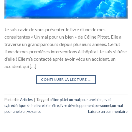
Je suis ravie de vous présenter le livre d’une de mes
consultantes « Un mal pour un bien » de Céline Pittet. Elle a
traversé un grand parcours depuis plusieurs années. Ce fut
l’une de mes premières interventions à l’hôpital. Je suis si fière
d’elle ! Elle m’a contacté après avoir vécu un accident, un
accident qui […]
CONTINUER LA LECTURE
→
Posted in
Articles
|
Tagged
céline pittet un mal pour une bien
,
eveil
tv
,
frédérique shine
,
livre bien être
,
livre développement personnel
,
un mal
pour une bien
,
voyance
Laissez un commentaire