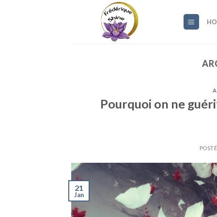
Skip
to
HO
content
AR
A
Pourquoi on ne guér
POSTÉ
21
Jan