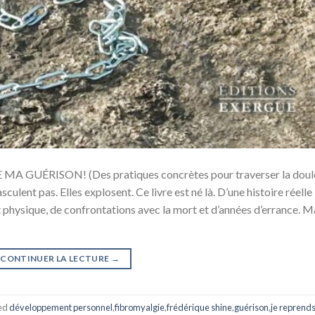
GUÉRISON! (Des pratiques concrètes pour traverser la doule
asculent pas. Elles explosent. Ce livre est né là. D’une histoire réelle
t physique, de confrontations avec la mort et d’années d’errance. M
CONTINUER LA LECTURE
→
ed
développement personnel
,
fibromyalgie
,
frédérique shine
,
guérison
,
je reprends