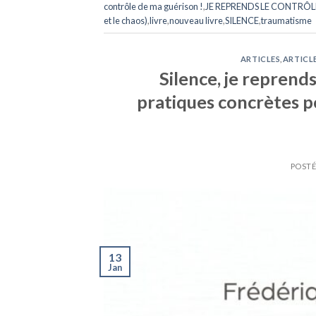
contrôle de ma guérison !
,
JE REPRENDS LE CONTRÔLE D
et le chaos)
,
livre
,
nouveau livre
,
SILENCE
,
traumatisme
ARTICLES
,
ARTICLE
Silence, je reprend
pratiques concrètes po
POSTÉ
13
Jan