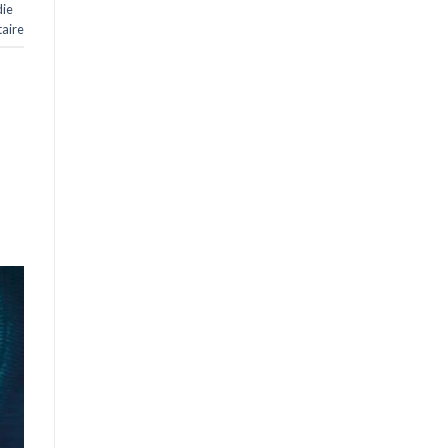
die
aire