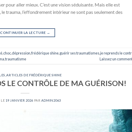
ser pour aller mieux. C’est une vision séduisante. Mais elle est
le trauma, l’effondrement intérieur ne sont pas seulement des
CONTINUER LA LECTURE
→
té
,
choc
,
dépression
,
frédérique shine
,
guérir ses traumatismes
,
je reprends le contr
uma
,
traumatisme
Laissez un comment
LES
,
ARTICLES DE FRÉDÉRIQUE SHINE
DS LE CONTRÔLE DE MA GUÉRISON!
 LE
19 JANVIER 2026
PAR
ADMIN2063