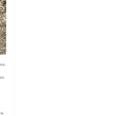
ur,
ais
 le