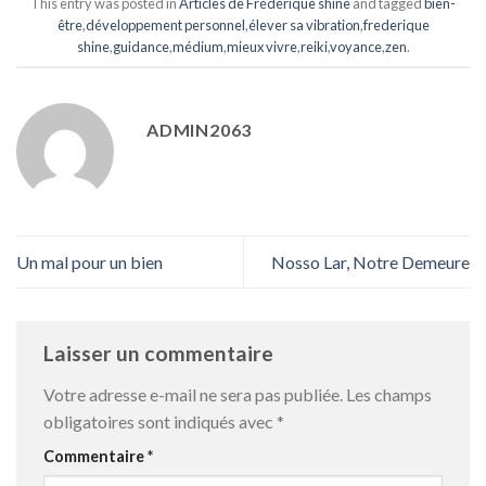
This entry was posted in
Articles de Frédérique shine
and tagged
bien-
être
,
développement personnel
,
élever sa vibration
,
frederique
shine
,
guidance
,
médium
,
mieux vivre
,
reiki
,
voyance
,
zen
.
ADMIN2063
Un mal pour un bien
Nosso Lar, Notre Demeure
Laisser un commentaire
Votre adresse e-mail ne sera pas publiée.
Les champs
obligatoires sont indiqués avec
*
Commentaire
*