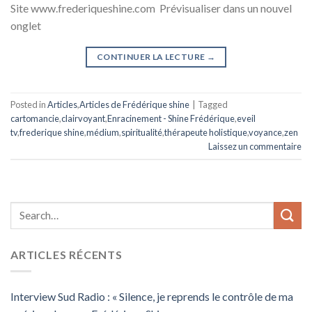
Site www.frederiqueshine.com Prévisualiser dans un nouvel
onglet
CONTINUER LA LECTURE
→
Posted in
Articles
,
Articles de Frédérique shine
|
Tagged
cartomancie
,
clairvoyant
,
Enracinement - Shine Frédérique
,
eveil
tv
,
frederique shine
,
médium
,
spiritualité
,
thérapeute holistique
,
voyance
,
zen
Laissez un commentaire
ARTICLES RÉCENTS
Interview Sud Radio : « Silence, je reprends le contrôle de ma