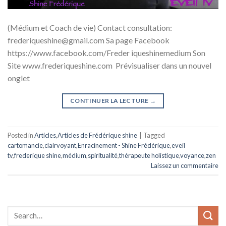
(Médium et Coach de vie) Contact consultation:
frederiqueshine@gmail.com Sa page Facebook
https://www.facebook.com/Freder iqueshinemedium Son
Site www.frederiqueshine.com Prévisualiser dans un nouvel
onglet
CONTINUER LA LECTURE
→
Posted in
Articles
,
Articles de Frédérique shine
|
Tagged
cartomancie
,
clairvoyant
,
Enracinement - Shine Frédérique
,
eveil
tv
,
frederique shine
,
médium
,
spiritualité
,
thérapeute holistique
,
voyance
,
zen
Laissez un commentaire