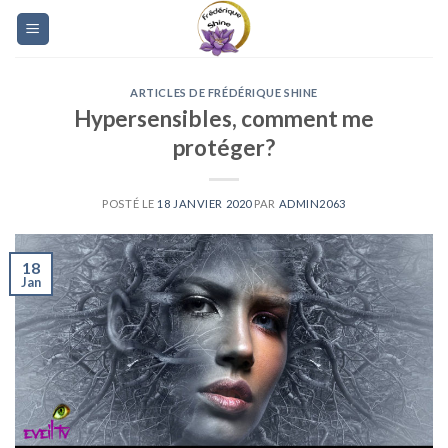
Skip
to
content
ARTICLES DE FRÉDÉRIQUE SHINE
Hypersensibles, comment me
protéger?
POSTÉ LE
18 JANVIER 2020
PAR
ADMIN2063
18
Jan