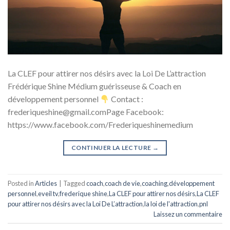
La CLEF pour attirer nos désirs avec la Loi De L’attraction
Frédérique Shine Médium guérisseuse & Coach en
développement personnel
Contact :
frederiqueshine@gmail.comPage Facebook:
https://www.facebook.com/Frederiqueshinemedium
CONTINUER LA LECTURE
→
Posted in
Articles
|
Tagged
coach
,
coach de vie
,
coaching
,
développement
personnel
,
eveil tv
,
frederique shine
,
La CLEF pour attirer nos désirs
,
La CLEF
pour attirer nos désirs avec la Loi De L’attraction
,
la loi de l'attraction
,
pnl
Laissez un commentaire