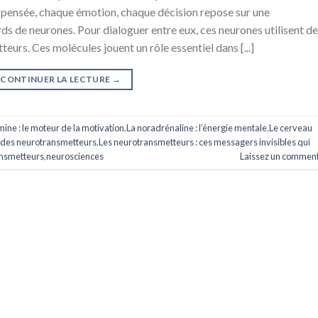
pensée, chaque émotion, chaque décision repose sur une
s de neurones. Pour dialoguer entre eux, ces neurones utilisent d
rs. Ces molécules jouent un rôle essentiel dans [...]
CONTINUER LA LECTURE
→
ine : le moteur de la motivation
,
La noradrénaline : l’énergie mentale
,
Le cerveau
e des neurotransmetteurs
,
Les neurotransmetteurs : ces messagers invisibles qui
ansmetteurs
,
neurosciences
Laissez un comment