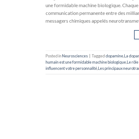
une formidable machine biologique. Chaque 
communication permanente entre des milliard
messagers chimiques appelés neurotransmetteu
Posted in
Neurosciences
|
Tagged
dopamine
,
La dopam
humain est une formidable machine biologique
,
Le rôl
influencent votre personnalité
,
Les principaux neurotr