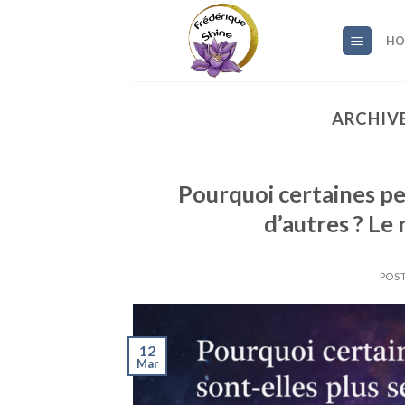
Skip
to
HO
content
ARCHIVE
Pourquoi certaines pe
d’autres ? Le
POST
12
Mar