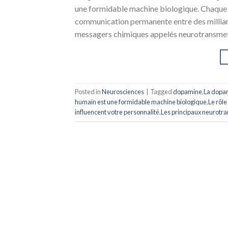
une formidable machine biologique. Chaque 
communication permanente entre des milliard
messagers chimiques appelés neurotransmetteu
Posted in
Neurosciences
|
Tagged
dopamine
,
La dopam
humain est une formidable machine biologique
,
Le rôl
influencent votre personnalité
,
Les principaux neurotr