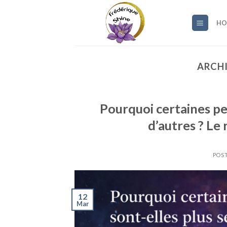
Skip
to
HO
content
ARCHI
Pourquoi certaines pe
d’autres ? Le
POST
12
Mar