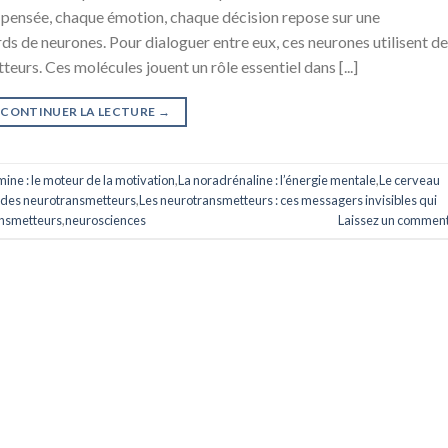
pensée, chaque émotion, chaque décision repose sur une
s de neurones. Pour dialoguer entre eux, ces neurones utilisent d
rs. Ces molécules jouent un rôle essentiel dans [...]
CONTINUER LA LECTURE
→
ine : le moteur de la motivation
,
La noradrénaline : l’énergie mentale
,
Le cerveau
e des neurotransmetteurs
,
Les neurotransmetteurs : ces messagers invisibles qui
ansmetteurs
,
neurosciences
Laissez un comment