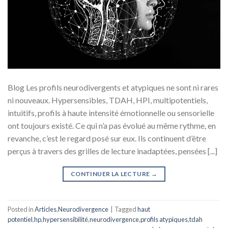
Blog Les profils neurodivergents et atypiques ne sont ni rares
ni nouveaux. Hypersensibles, TDAH, HPI, multipotentiels,
intuitifs, profils à haute intensité émotionnelle ou sensorielle
ont toujours existé. Ce qui n’a pas évolué au même rythme, en
revanche, c’est le regard posé sur eux. Ils continuent d’être
perçus à travers des grilles de lecture inadaptées, pensées [...]
CONTINUER LA LECTURE
→
Posted in
Articles
,
Neurodivergence
|
Tagged
haut
potentiel
,
hp
,
hypersensibilité
,
neurodivergence
,
profils atypiques
,
tdah