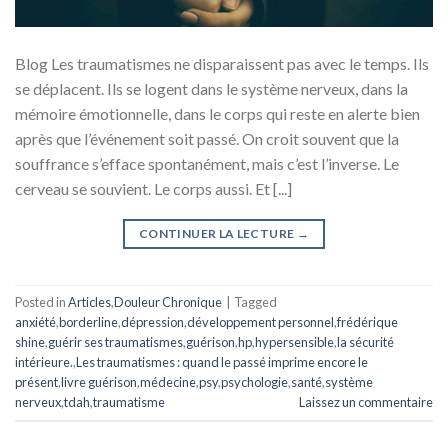
Blog Les traumatismes ne disparaissent pas avec le temps. Ils
se déplacent. Ils se logent dans le système nerveux, dans la
mémoire émotionnelle, dans le corps qui reste en alerte bien
après que l’événement soit passé. On croit souvent que la
souffrance s’efface spontanément, mais c’est l’inverse. Le
cerveau se souvient. Le corps aussi. Et [...]
CONTINUER LA LECTURE
→
Posted in
Articles
,
Douleur Chronique
|
Tagged
anxiété
,
borderline
,
dépression
,
développement personnel
,
frédérique
shine
,
guérir ses traumatismes
,
guérison
,
hp
,
hypersensible
,
la sécurité
intérieure.
,
Les traumatismes : quand le passé imprime encore le
présent
,
livre guérison
,
médecine
,
psy
,
psychologie
,
santé
,
système
nerveux
,
tdah
,
traumatisme
Laissez un commentaire