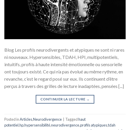
Blog Les profils neurodivergents et atypiques ne sont ni rares
ni nouveaux. Hypersensibles, TDAH, HPI, multipotentiels,
intuitifs, profils à haute intensité émotionnelle ou sensorielle
ont toujours existé. Ce qui n’a pas évolué au même rythme, en
revanche, c’est le regard posé sur eux. Ils continuent d’être
perçus à travers des grilles de lecture inadaptées, pensées [...]
CONTINUER LA LECTURE
→
Posted in
Articles
,
Neurodivergence
|
Tagged
haut
potentiel
,
hp
,
hypersensibilité
,
neurodivergence
,
profils atypiques
,
tdah