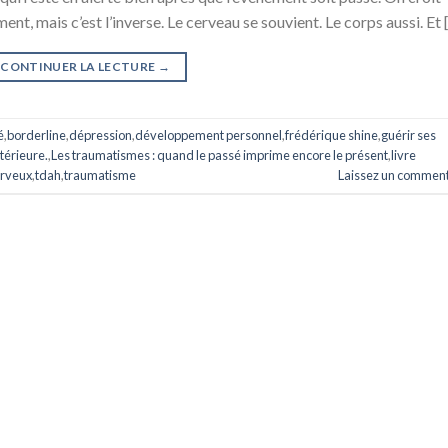
t, mais c’est l’inverse. Le cerveau se souvient. Le corps aussi. Et [.
CONTINUER LA LECTURE
→
é
,
borderline
,
dépression
,
développement personnel
,
frédérique shine
,
guérir ses
ntérieure.
,
Les traumatismes : quand le passé imprime encore le présent
,
livre
rveux
,
tdah
,
traumatisme
Laissez un comment