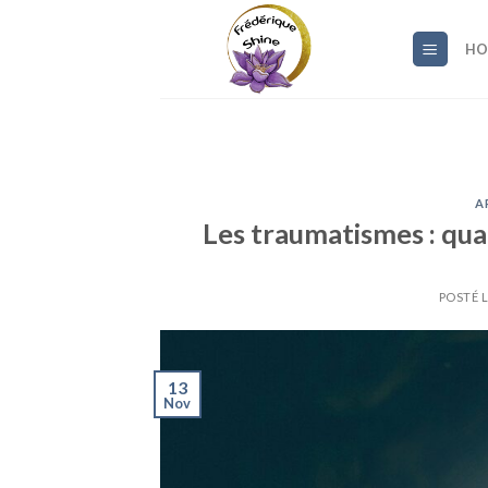
Skip
to
HO
content
A
Les traumatismes : qua
POSTÉ 
13
Nov