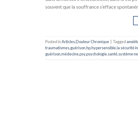
souvent que la souffrance s’efface spontanémen
Posted in
Articles
,
Douleur Chronique
|
Tagged
anxiét
traumatismes
,
guérison
,
hp
,
hypersensible
,
la sécurité i
guérison
,
médecine
,
psy
,
psychologie
,
santé
,
système ne