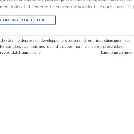
t, mais c’est l’inverse. Le cerveau se souvient. Le corps aussi. Et [.
CONTINUER LA LECTURE
→
é
,
borderline
,
dépression
,
développement personnel
,
frédérique shine
,
guérir ses
ntérieure.
,
Les traumatismes : quand le passé imprime encore le présent
,
livre
rveux
,
tdah
,
traumatisme
Laissez un comment