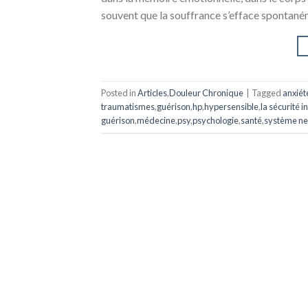
souvent que la souffrance s’efface spontanémen
Posted in
Articles
,
Douleur Chronique
|
Tagged
anxiét
traumatismes
,
guérison
,
hp
,
hypersensible
,
la sécurité i
guérison
,
médecine
,
psy
,
psychologie
,
santé
,
système ne