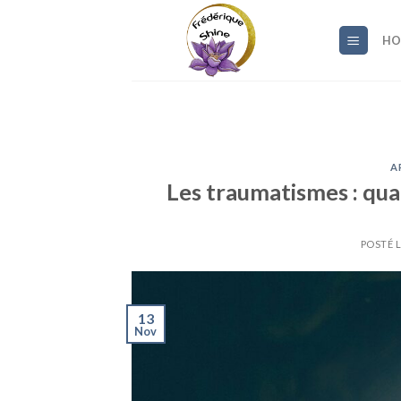
Skip
to
HO
content
A
Les traumatismes : qua
POSTÉ 
13
Nov