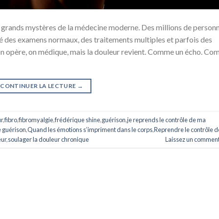
us grands mystères de la médecine moderne. Des millions de person
ré des examens normaux, des traitements multiples et parfois des
 on opère, on médique, mais la douleur revient. Comme un écho. C
CONTINUER LA LECTURE
→
r
,
fibro
,
fibromyalgie
,
frédérique shine
,
guérison
,
je reprends le contrôle de ma
e guérison
,
Quand les émotions s’impriment dans le corps
,
Reprendre le contrôle d
eur
,
soulager la douleur chronique
Laissez un comment