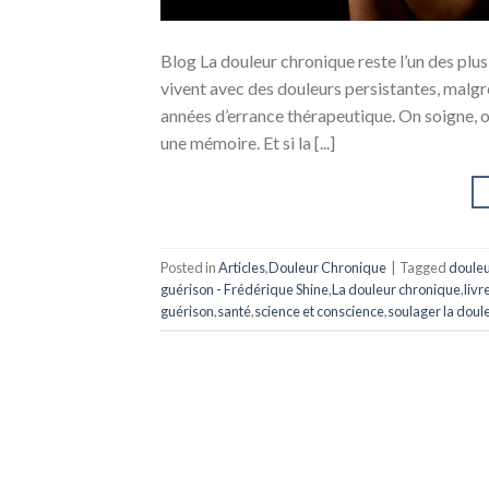
Blog La douleur chronique reste l’un des pl
vivent avec des douleurs persistantes, malg
années d’errance thérapeutique. On soigne,
une mémoire. Et si la [...]
Posted in
Articles
,
Douleur Chronique
|
Tagged
douleu
guérison - Frédérique Shine
,
La douleur chronique
,
livr
guérison
,
santé
,
science et conscience
,
soulager la doul