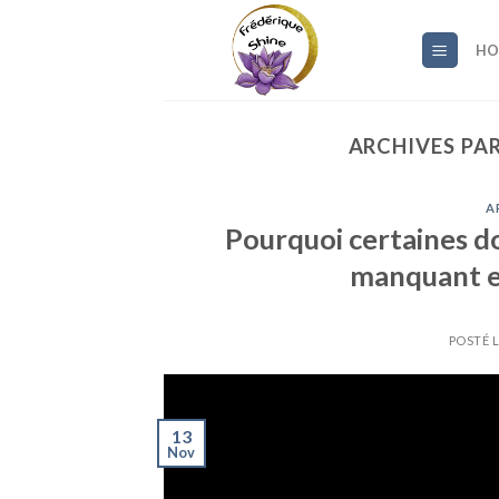
Skip
to
HO
content
ARCHIVES PA
A
Pourquoi certaines do
manquant e
POSTÉ 
13
Nov