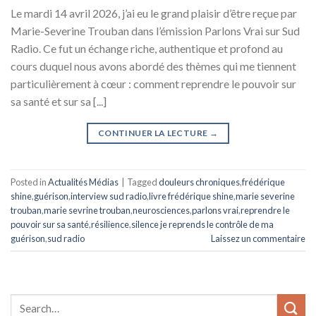
Le mardi 14 avril 2026, j’ai eu le grand plaisir d’être reçue par
Marie-Severine Trouban dans l’émission Parlons Vrai sur Sud
Radio. Ce fut un échange riche, authentique et profond au
cours duquel nous avons abordé des thèmes qui me tiennent
particulièrement à cœur : comment reprendre le pouvoir sur
sa santé et sur sa [...]
CONTINUER LA LECTURE
→
Posted in
Actualités Médias
|
Tagged
douleurs chroniques
,
frédérique
shine
,
guérison
,
interview sud radio
,
livre frédérique shine
,
marie severine
trouban
,
marie sevrine trouban
,
neurosciences
,
parlons vrai
,
reprendre le
pouvoir sur sa santé
,
résilience
,
silence je reprends le contrôle de ma
guérison
,
sud radio
Laissez un commentaire