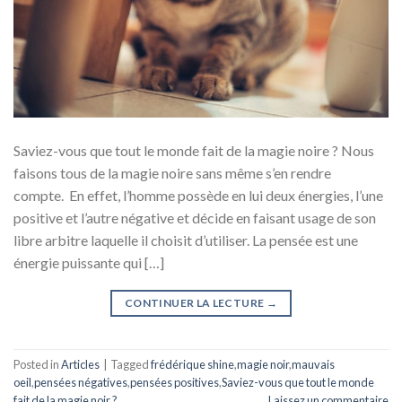
Saviez-vous que tout le monde fait de la magie noire ? Nous
faisons tous de la magie noire sans même s’en rendre
compte. En effet, l’homme possède en lui deux énergies, l’une
positive et l’autre négative et décide en faisant usage de son
libre arbitre laquelle il choisit d’utiliser. La pensée est une
énergie puissante qui […]
CONTINUER LA LECTURE
→
Posted in
Articles
|
Tagged
frédérique shine
,
magie noir
,
mauvais
oeil
,
pensées négatives
,
pensées positives
,
Saviez-vous que tout le monde
fait de la magie noir ?
Laissez un commentaire