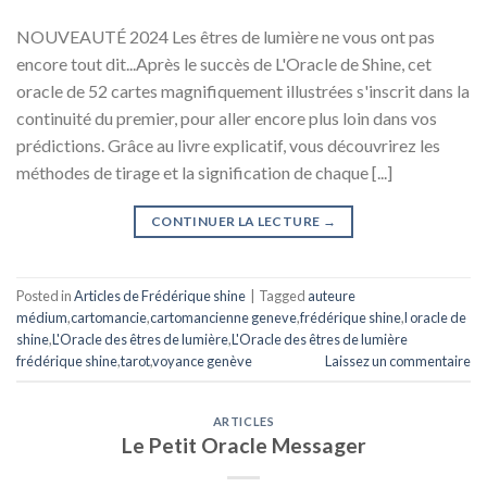
NOUVEAUTÉ 2024 Les êtres de lumière ne vous ont pas
encore tout dit...Après le succès de L'Oracle de Shine, cet
oracle de 52 cartes magnifiquement illustrées s'inscrit dans la
continuité du premier, pour aller encore plus loin dans vos
prédictions. Grâce au livre explicatif, vous découvrirez les
méthodes de tirage et la signification de chaque [...]
CONTINUER LA LECTURE
→
Posted in
Articles de Frédérique shine
|
Tagged
auteure
médium
,
cartomancie
,
cartomancienne geneve
,
frédérique shine
,
l oracle de
shine
,
L'Oracle des êtres de lumière
,
L'Oracle des êtres de lumière
frédérique shine
,
tarot
,
voyance genève
Laissez un commentaire
ARTICLES
Le Petit Oracle Messager