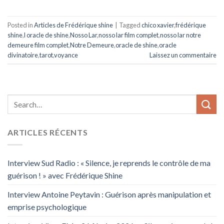
Posted in
Articles de Frédérique shine
|
Tagged
chico xavier
,
frédérique
shine
,
l oracle de shine
,
Nosso Lar
,
nosso lar film complet
,
nosso lar notre
demeure film complet
,
Notre Demeure
,
oracle de shine
,
oracle
divinatoire
,
tarot
,
voyance
Laissez un commentaire
ARTICLES RÉCENTS
Interview Sud Radio : « Silence, je reprends le contrôle de ma
guérison ! » avec Frédérique Shine
Interview Antoine Peytavin : Guérison après manipulation et
emprise psychologique