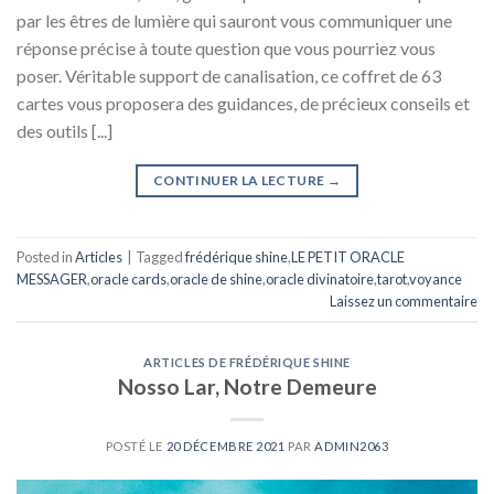
par les êtres de lumière qui sauront vous communiquer une
réponse précise à toute question que vous pourriez vous
poser. Véritable support de canalisation, ce coffret de 63
cartes vous proposera des guidances, de précieux conseils et
des outils [...]
CONTINUER LA LECTURE
→
Posted in
Articles
|
Tagged
frédérique shine
,
LE PETIT ORACLE
MESSAGER
,
oracle cards
,
oracle de shine
,
oracle divinatoire
,
tarot
,
voyance
Laissez un commentaire
ARTICLES DE FRÉDÉRIQUE SHINE
Nosso Lar, Notre Demeure
POSTÉ LE
20 DÉCEMBRE 2021
PAR
ADMIN2063