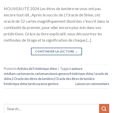
NOUVEAUTÉ 2024 Les êtres de lumière ne vous ont pas
encore tout dit...Après le succès de L'Oracle de Shine, cet
oracle de 52 cartes magnifiquement illustrées s'inscrit dans la
continuité du premier, pour aller encore plus loin dans vos
prédictions. Grâce au livre explicatif, vous découvrirez les
méthodes de tirage et la signification de chaque [...]
CONTINUER LA LECTURE
→
Posted in
Articles de Frédérique shine
|
Tagged
auteure
médium
,
cartomancie
,
cartomancienne geneve
,
frédérique shine
,
l oracle de
shine
,
L'Oracle des êtres de lumière
,
L'Oracle des êtres de lumière
frédérique shine
,
tarot
,
voyance genève
Laissez un commentaire