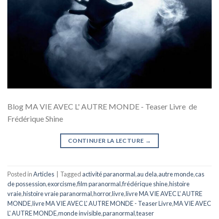
Blog MA VIE AVEC L' AUTRE MONDE - Teaser Livre de
Frédérique Shine
CONTINUER LA LECTURE
→
Posted in
Articles
|
Tagged
activité paranormal
,
au dela
,
autre monde
,
cas
de possession
,
exorcisme
,
film paranormal
,
frédérique shine
,
histoire
vraie
,
histoire vraie paranormal
,
horror
,
livre
,
livre MA VIE AVEC L' AUTRE
MONDE
,
livre MA VIE AVEC L' AUTRE MONDE - Teaser Livre
,
MA VIE AVEC
L' AUTRE MONDE
,
monde invisible
,
paranormal
,
teaser