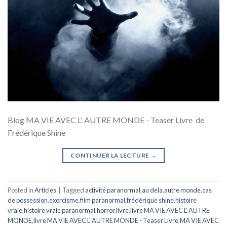
Blog MA VIE AVEC L' AUTRE MONDE - Teaser Livre de
Frédérique Shine
CONTINUER LA LECTURE
→
Posted in
Articles
|
Tagged
activité paranormal
,
au dela
,
autre monde
,
cas
de possession
,
exorcisme
,
film paranormal
,
frédérique shine
,
histoire
vraie
,
histoire vraie paranormal
,
horror
,
livre
,
livre MA VIE AVEC L' AUTRE
MONDE
,
livre MA VIE AVEC L' AUTRE MONDE - Teaser Livre
,
MA VIE AVEC