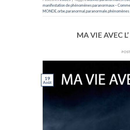
manifestation de phénomènes paranormaux – Comment
MONDE
,
orbe
,
paranormal
,
paranormale
,
phénomènes 
MA VIE AVEC L’
POST
19
Août