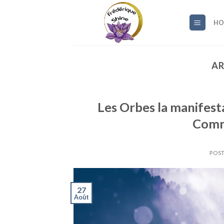
Skip
to
HO
content
AR
Les Orbes la manifes
Comm
POST
27
Août