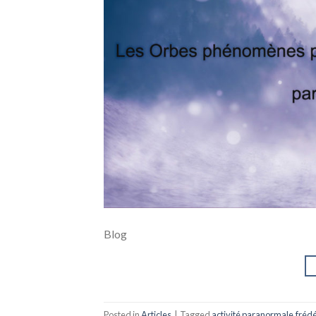
Blog
Posted in
Articles
|
Tagged
activité paranormale
,
fréd