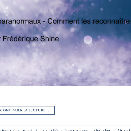
CONTINUER LA LECTURE
→
érique shine
,
la manifestation de phénomènes paranormaux
,
les orbes
,
Les Orbes l